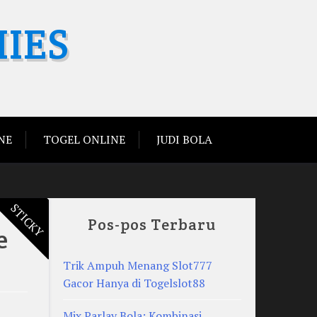
IES
NE
TOGEL ONLINE
JUDI BOLA
Pos-pos Terbaru
e
Trik Ampuh Menang Slot777
Gacor Hanya di Togelslot88
Mix Parlay Bola: Kombinasi