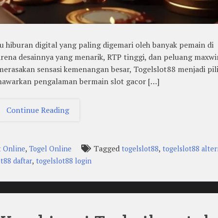
u hiburan digital yang paling digemari oleh banyak pemain di
karena desainnya yang menarik, RTP tinggi, dan peluang maxwi
 merasakan sensasi kemenangan besar, Togelslot88 menjadi pil
enawarkan pengalaman bermain slot gacor […]
"Trik
Continue Reading
Ampuh
Menang
Slot777
,
Tagged
,
t Online
Togel Online
togelslot88
togelslot88 alter
Gacor
,
ot88 daftar
togelslot88 login
Hanya
di
Togelslot88"