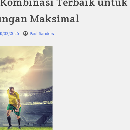
: Kombinasi Terbaik untuk
ungan Maksimal
0/03/2025
Paul Sanders