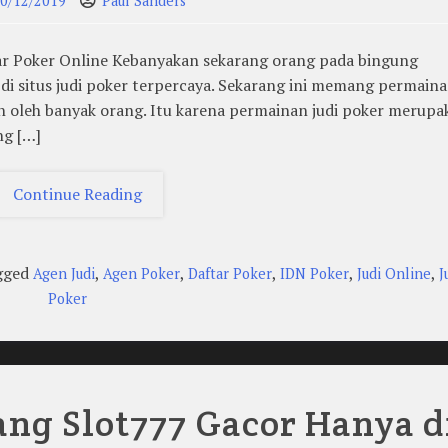
0/12/2019
Paul Sanders
tar Poker Online Kebanyakan sekarang orang pada bingung
i situs judi poker terpercaya. Sekarang ini memang permain
kan oleh banyak orang. Itu karena permainan judi poker merupa
ng […]
"Cara
Continue Reading
Terbaik
Untuk
Daftar
gged
,
,
,
,
,
Agen Judi
Agen Poker
Daftar Poker
IDN Poker
Judi Online
J
Poker
Poker
Online"
ng Slot777 Gacor Hanya d