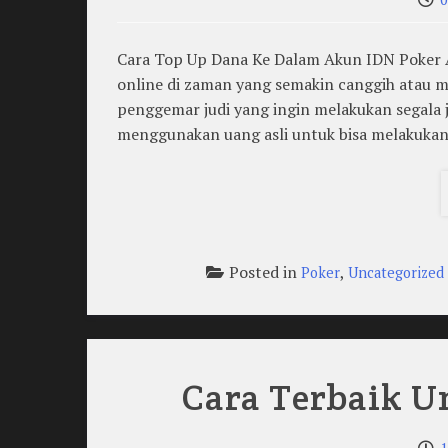
Cara Top Up Dana Ke Dalam Akun IDN Poker 
online di zaman yang semakin canggih atau
penggemar judi yang ingin melakukan segala 
menggunakan uang asli untuk bisa melakukan
Posted in
,
Poker
Uncategorized
Cara Terbaik U