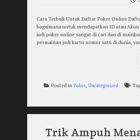
1
Cara Terbaik Untuk Daftar Poker Online Daf
bagaimana untuk mendapatkan ID atau Akun d
judi poker online sangat di cari dan di main
permainan judi kartu nomor satu di dunia, ya
Posted in
,
Ta
Poker
Uncategorized
Trik Ampuh Mena