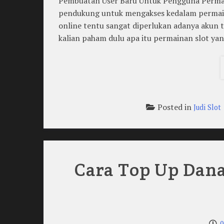
Pembuatan User Baru Untuk Pengguna Permain
pendukung untuk mengakses kedalam permaina
online tentu sangat diperlukan adanya akun 
kalian paham dulu apa itu permainan slot yang 
Posted in
Judi Slot
Cara Top Up Dan
0