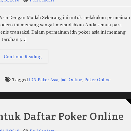
Asia Dengan Mudah Sekarang ini untuk melakukan permainan 
 modern ini memang sangat memudahkan Anda semua para
jenis transaksi. Dalam permainan idn poker asia ini memang
 taruhan […]
"Cara
Continue Reading
Top
Up
Dana
Tagged
,
,
IDN Poker Asia
Judi Online
Poker Online
Ke
Dalam
Akun
IDN
ntuk Daftar Poker Online
Poker
Asia"