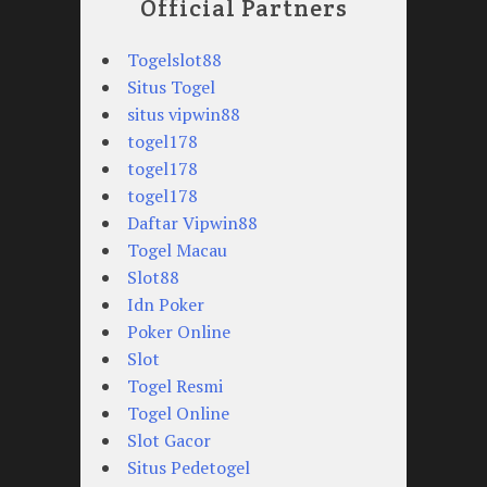
Official Partners
Togelslot88
Situs Togel
situs vipwin88
togel178
togel178
togel178
Daftar Vipwin88
Togel Macau
Slot88
Idn Poker
Poker Online
Slot
Togel Resmi
Togel Online
Slot Gacor
Situs Pedetogel