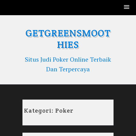
Skip
to
GETGREENSMOOT
content
HIES
Situs Judi Poker Online Terbaik
Dan Terpercaya
Kategori:
Poker