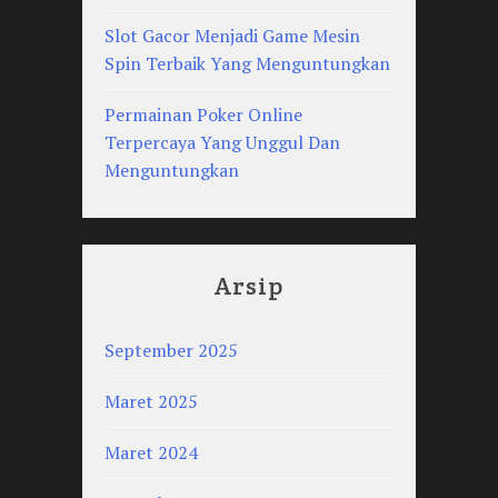
Slot Gacor Menjadi Game Mesin
Spin Terbaik Yang Menguntungkan
Permainan Poker Online
Terpercaya Yang Unggul Dan
Menguntungkan
Arsip
September 2025
Maret 2025
Maret 2024