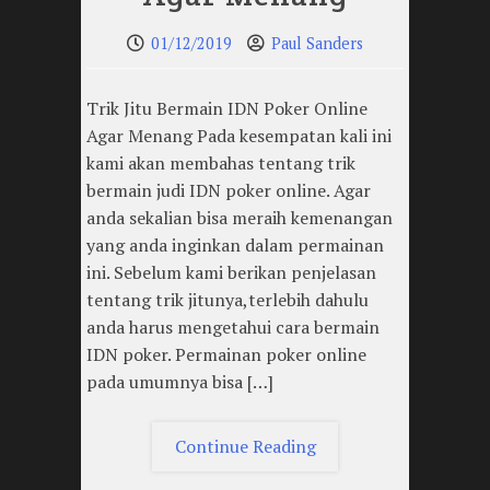
01/12/2019
Paul Sanders
Trik Jitu Bermain IDN Poker Online
Agar Menang Pada kesempatan kali ini
kami akan membahas tentang trik
bermain judi IDN poker online. Agar
anda sekalian bisa meraih kemenangan
yang anda inginkan dalam permainan
ini. Sebelum kami berikan penjelasan
tentang trik jitunya,terlebih dahulu
anda harus mengetahui cara bermain
IDN poker. Permainan poker online
pada umumnya bisa […]
"Trik
Continue Reading
Jitu