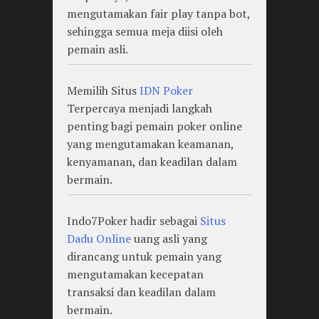
mengutamakan fair play tanpa bot,
sehingga semua meja diisi oleh
pemain asli.
Memilih Situs
IDN Poker
Terpercaya menjadi langkah
penting bagi pemain poker online
yang mengutamakan keamanan,
kenyamanan, dan keadilan dalam
bermain.
Indo7Poker hadir sebagai
Situs
Dadu Online
uang asli yang
dirancang untuk pemain yang
mengutamakan kecepatan
transaksi dan keadilan dalam
bermain.