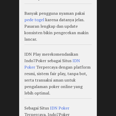
Banyak pengguna nyaman pakai
pede togel
karena datanya jelas.
Pasaran lengkap dan update
konsisten bikin pengecekan makin
lancar.
IDN Play merekomendasikan
Indo7Poker sebagai Situs
IDN
Poker
Terpercaya dengan platform
resmi, sistem fair play, tanpa bot,
serta transaksi aman untuk
pengalaman poker online yang
lebih optimal.
Sebagai Situs
IDN Poker
Terpercaya, Indo7Poker