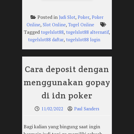
Ampuh
Menang
Slot777
Posted in
,
,
Judi Slot
Poker
Poker
Gacor
,
,
Online
Slot Online
Togel Online
Hanya
Tagged
,
,
togelslot88
togelslot88 alternatif
di
,
togelslot88 daftar
togelslot88 login
Togelslot88"
Cara deposit dengan
menggunakan gopay
di idn poker
11/02/2022
Paul Sanders
Bagi kalian yang bingung saat ingin