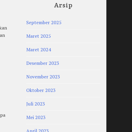
Arsip
September 2025
nkan
kan
Maret 2025
Maret 2024
Desember 2023
November 2023
Oktober 2023
Juli 2023
apa
Mei 2023
April 2023