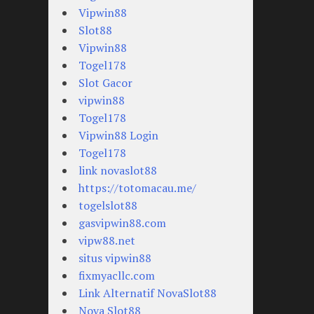
Vipwin88
Slot88
Vipwin88
Togel178
Slot Gacor
vipwin88
Togel178
Vipwin88 Login
Togel178
link novaslot88
https://totomacau.me/
togelslot88
gasvipwin88.com
vipw88.net
situs vipwin88
fixmyacllc.com
Link Alternatif NovaSlot88
Nova Slot88