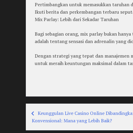
Pertimbangkan untuk memasukkan taruhan d
Ikuti berita dan perkembangan terbaru seputa
Mix Parlay: Lebih dari Sekadar Taruhan
Bagi sebagian orang, mix parlay bukan hanya t
adalah tentang sensasi dan adrenalin yang d
Dengan strategi yang tepat dan manajemen mo
untuk meraih keuntungan maksimal dalam ta
Keunggulan Live Casino Online Dibandingka
Navigasi
Konvensional: Mana yang Lebih Baik?