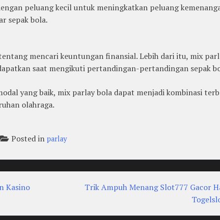
engan peluang kecil untuk meningkatkan peluang kemenang
r sepak bola.
entang mencari keuntungan finansial. Lebih dari itu, mix par
idapatkan saat mengikuti pertandingan-pertandingan sepak bo
dal yang baik, mix parlay bola dapat menjadi kombinasi terb
ruhan olahraga.
Posted in
parlay
n Kasino
Trik Ampuh Menang Slot777 Gacor Ha
Togelsl