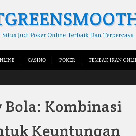
TGREENSMOOTH
Situs Judi Poker Online Terbaik Dan Terpercaya
NLINE
CASINO
POKER
TEMBAK IKAN ONLI
y Bola: Kombinasi
ntuk Keuntungan