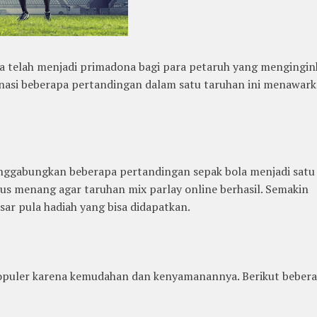
la telah menjadi primadona bagi para petaruh yang mengingi
nasi beberapa pertandingan dalam satu taruhan ini menawar
enggabungkan beberapa pertandingan sepak bola menjadi satu
rus menang agar taruhan mix parlay online berhasil. Semakin
sar pula hadiah yang bisa didapatkan.
n populer karena kemudahan dan kenyamanannya. Berikut beber