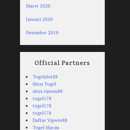
Maret 2020
Januari 2020
Desember 2019
Official Partners
Togelslot88
Situs Togel
situs vipwin88
togel178
togel178
togel178
Daftar Vipwin88
Togel Macau