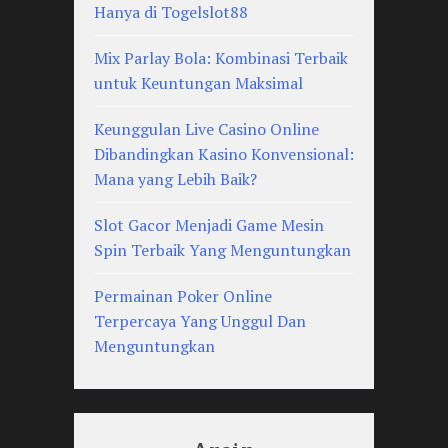
Hanya di Togelslot88
Mix Parlay Bola: Kombinasi Terbaik
untuk Keuntungan Maksimal
Keunggulan Live Casino Online
Dibandingkan Kasino Konvensional:
Mana yang Lebih Baik?
Slot Gacor Menjadi Game Mesin
Spin Terbaik Yang Menguntungkan
Permainan Poker Online
Terpercaya Yang Unggul Dan
Menguntungkan