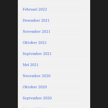
Februari 2022
Desember 2021
November 2021
Oktober 2021
September 2021
Mei 2021
November 2020
Oktober 2020
September 2020