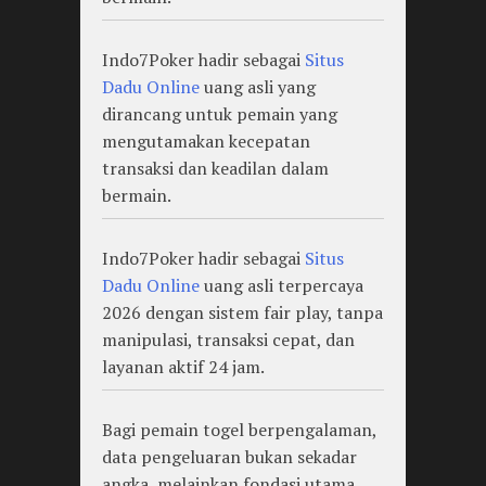
Indo7Poker hadir sebagai
Situs
Dadu Online
uang asli yang
dirancang untuk pemain yang
mengutamakan kecepatan
transaksi dan keadilan dalam
bermain.
Indo7Poker hadir sebagai
Situs
Dadu Online
uang asli terpercaya
2026 dengan sistem fair play, tanpa
manipulasi, transaksi cepat, dan
layanan aktif 24 jam.
Bagi pemain togel berpengalaman,
data pengeluaran bukan sekadar
angka, melainkan fondasi utama