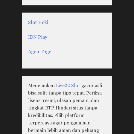
Slot Hoki
IDN Play
Agen Togel
Menemukan
Live22 Slot
gacor asli
bisa sulit tanpa tips tepat. Periksa
lisensi resmi, ulasan pemain, dan
tingkat RTP. Hindari situs tanpa
kredibilitas. Pilih platform
terpercaya agar pengalaman
bermain lebih aman dan peluang