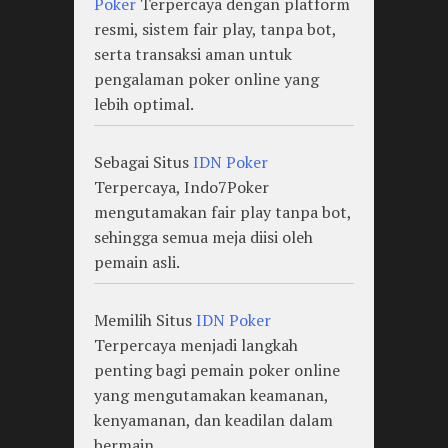
Poker
Terpercaya dengan platform
resmi, sistem fair play, tanpa bot,
serta transaksi aman untuk
pengalaman poker online yang
lebih optimal.
Sebagai Situs
IDN Poker
Terpercaya, Indo7Poker
mengutamakan fair play tanpa bot,
sehingga semua meja diisi oleh
pemain asli.
Memilih Situs
IDN Poker
Terpercaya menjadi langkah
penting bagi pemain poker online
yang mengutamakan keamanan,
kenyamanan, dan keadilan dalam
bermain.