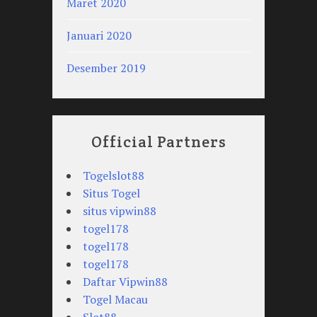
Maret 2020
Januari 2020
Desember 2019
Official Partners
Togelslot88
Situs Togel
situs vipwin88
togel178
togel178
togel178
Daftar Vipwin88
Togel Macau