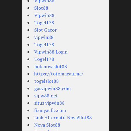
Vipwin88
Slot88
Vipwin88
Togel178
Slot Gacor
vipwin88
Togel178
Vipwin88 Login
Togel178
link novaslot88
https://totomacau.me/
togelslot88
gasvipwin88.com
vipw88.net
situs vipwin88
fixmyacllc.com
Link Alternatif NovaSlot88
Nova Slot88