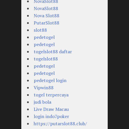
NovaSlot88
NovaSlot88
Nova Slot88
PutarSlot88
slot88
pedetogel
pedetogel
togelslot88 daftar
togelslot88
pedetogel
pedetogel
pedetogel login
Vipwin88
togel terpercaya
judi bola
Live Draw Macau
login indo7poker
https://putarslot88.club/