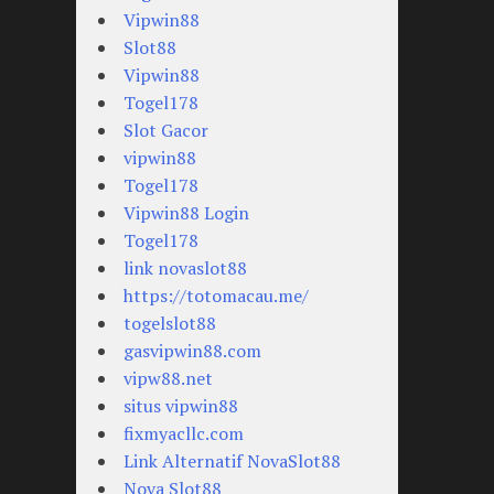
Vipwin88
Slot88
Vipwin88
Togel178
Slot Gacor
vipwin88
Togel178
Vipwin88 Login
Togel178
link novaslot88
https://totomacau.me/
togelslot88
gasvipwin88.com
vipw88.net
situs vipwin88
fixmyacllc.com
Link Alternatif NovaSlot88
Nova Slot88