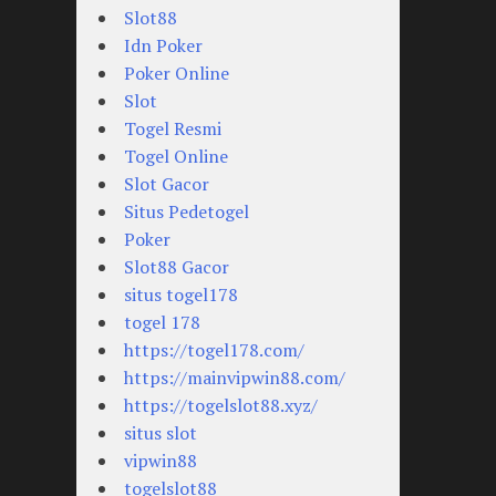
Slot88
Idn Poker
Poker Online
Slot
Togel Resmi
Togel Online
Slot Gacor
Situs Pedetogel
Poker
Slot88 Gacor
situs togel178
togel 178
https://togel178.com/
https://mainvipwin88.com/
https://togelslot88.xyz/
situs slot
vipwin88
togelslot88