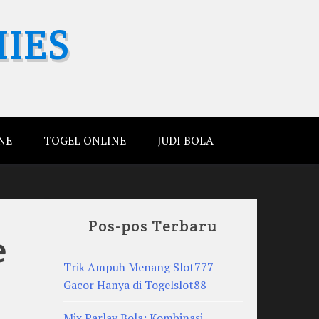
IES
NE
TOGEL ONLINE
JUDI BOLA
Pos-pos Terbaru
e
Trik Ampuh Menang Slot777
Gacor Hanya di Togelslot88
Mix Parlay Bola: Kombinasi