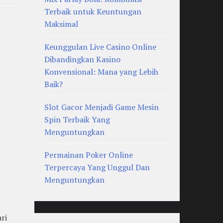
Terbaik untuk Keuntungan
Maksimal
Keunggulan Live Casino Online
Dibandingkan Kasino
Konvensional: Mana yang Lebih
Baik?
Slot Gacor Menjadi Game Mesin
Spin Terbaik Yang
Menguntungkan
Permainan Poker Online
Terpercaya Yang Unggul Dan
Menguntungkan
ri