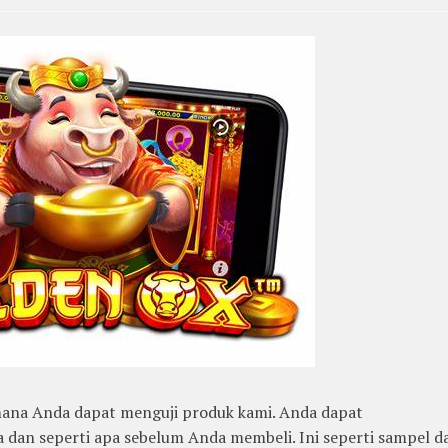
mana Anda dapat menguji produk kami. Anda dapat
dan seperti apa sebelum Anda membeli. Ini seperti sampel da