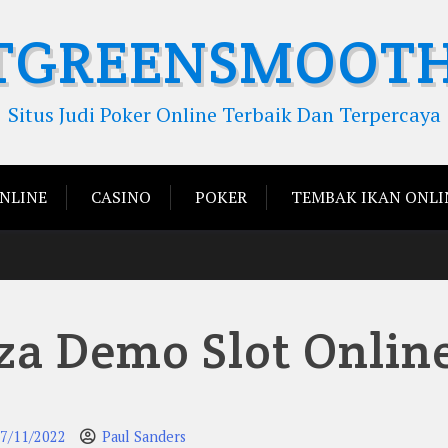
TGREENSMOOTH
Situs Judi Poker Online Terbaik Dan Terpercaya
NLINE
CASINO
POKER
TEMBAK IKAN ONLI
za Demo Slot Onlin
7/11/2022
Paul Sanders