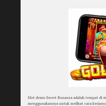
Slot demo Sweet Bonanza adalah tempat di 
menggunakannya untuk melihat cara kerjanya 