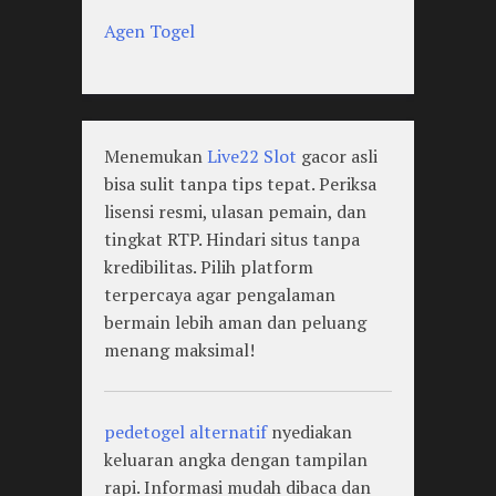
Agen Togel
Menemukan
Live22 Slot
gacor asli
bisa sulit tanpa tips tepat. Periksa
lisensi resmi, ulasan pemain, dan
tingkat RTP. Hindari situs tanpa
kredibilitas. Pilih platform
terpercaya agar pengalaman
bermain lebih aman dan peluang
menang maksimal!
pedetogel alternatif
nyediakan
keluaran angka dengan tampilan
rapi. Informasi mudah dibaca dan