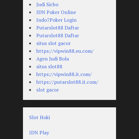
Judi Sicbo
IDN Poker Online
Indo7Poker Login
Putarslot88 Daftar
Putarslot88 Daftar
situs slot gacor
https://vipwin88.eu.com/
Agen Judi Bola
situs slot88
https://vipwin88.it.com/
https://putarslot88.it.com/
slot gacor
Slot Hoki
IDN Play