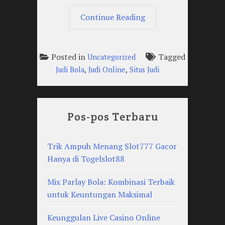
"Memahami
Continue Reading
Cara
Mencari
Situs
Posted in
Tagged
Uncategorized
Judi
,
,
Judi Bola
Judi Online
Situs Judi
Bola
Terpercaya"
Pos-pos Terbaru
Trik Ampuh Menang Slot777 Gacor
Hanya di Togelslot88
Mix Parlay Bola: Kombinasi Terbaik
untuk Keuntungan Maksimal
Keunggulan Live Casino Online