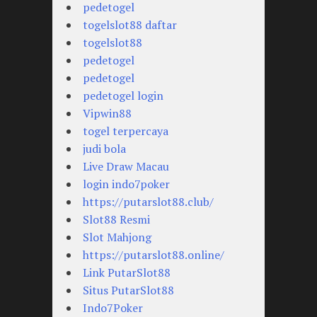
pedetogel
togelslot88 daftar
togelslot88
pedetogel
pedetogel
pedetogel login
Vipwin88
togel terpercaya
judi bola
Live Draw Macau
login indo7poker
https://putarslot88.club/
Slot88 Resmi
Slot Mahjong
https://putarslot88.online/
Link PutarSlot88
Situs PutarSlot88
Indo7Poker