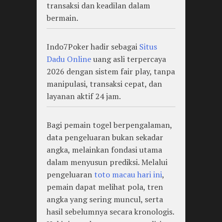
transaksi dan keadilan dalam
bermain.
Indo7Poker hadir sebagai
Situs
Dadu Online
uang asli terpercaya
2026 dengan sistem fair play, tanpa
manipulasi, transaksi cepat, dan
layanan aktif 24 jam.
Bagi pemain togel berpengalaman,
data pengeluaran bukan sekadar
angka, melainkan fondasi utama
dalam menyusun prediksi. Melalui
pengeluaran
toto macau hari ini
,
pemain dapat melihat pola, tren
angka yang sering muncul, serta
hasil sebelumnya secara kronologis.