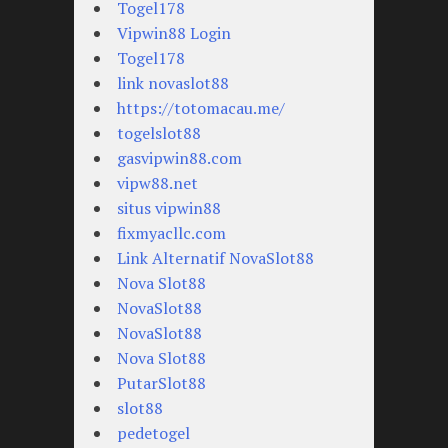
Togel178
Vipwin88 Login
Togel178
link novaslot88
https://totomacau.me/
togelslot88
gasvipwin88.com
vipw88.net
situs vipwin88
fixmyacllc.com
Link Alternatif NovaSlot88
Nova Slot88
NovaSlot88
NovaSlot88
Nova Slot88
PutarSlot88
slot88
pedetogel