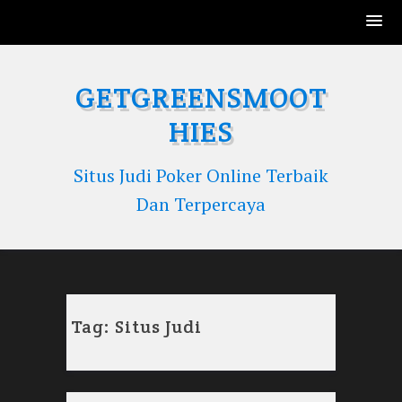
Skip
to
GETGREENSMOOT
content
HIES
Situs Judi Poker Online Terbaik
Dan Terpercaya
Tag:
Situs Judi